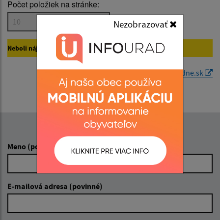
Počet položiek na stránke:
Popis:
Nezobrazovať
Neboli nájdené žiadne vyhovujúce záznamy na
Úradne.sk.
Dátum zverejnenia od:
Generované portálom
Uradne.sk
Dátum zverejnenia do:
Napíšte nám:
Filtrovať
Reset
Meno (povinné)
E-mailová adresa (povinné)