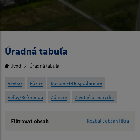
Úradná tabuľa
Úvod
Úradná tabuľa
Všetko
Rôzne
Rozpočet-Hospodárenie
Voľby/Referendá
Zámery
Životné prostredie
Filtrovať obsah
Rozbaliť obsah filtra
Názov: