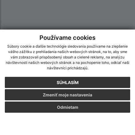
Používame cookies
Súbory cookie a ďalšie technológie sledovania používame na zlepšenie
vášho zážitku z prehliadania našich webových stránok, na to, aby sme
vám zobrazovali prispôsobený obsah a cielené reklamy, na analýzu
návštevnosti našich webových stránok a na pochopenie toho, odkiaľ naši
návštevníci prichádzajú.
Informácie o stránke:
SÚHLASÍM
Vyhlásenie o prístupnosti
Autorské práva
Zmeniť moje nastavenia
Ochrana osobných údajov
Odmietam
Navigácia:
Vytlačiť aktuálnu stránku
Mapa stránok