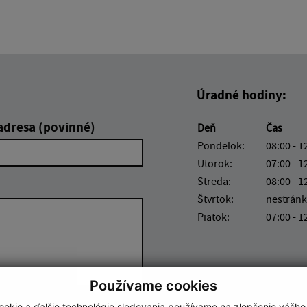
Úradné hodiny:
adresa (povinné)
Deň
Čas
Pondelok:
08:00 - 1
Utorok:
07:00 - 1
Streda:
08:00 - 1
Štvrtok:
nestránk
Piatok:
07:00 - 1
Používame cookies
okie a ďalšie technológie sledovania používame na zlepšenie vášho