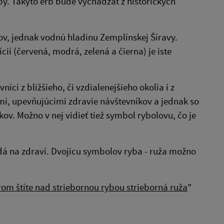
yby. Takýto erb bude vychádzať z historických
v, jednak vodnú hladinu Zemplínskej Šíravy.
cií (červená, modrá, zelená a čierna) je iste
i z bližšieho, či vzdialenejšieho okolia i z
i, upevňujúcimi zdravie návštevníkov a jednak so
v. Možno v nej vidieť tiež symbol rybolovu, čo je
adá na zdraví. Dvojicu symbolov ryba - ruža možno
om štíte nad striebornou rybou strieborná ruža
"