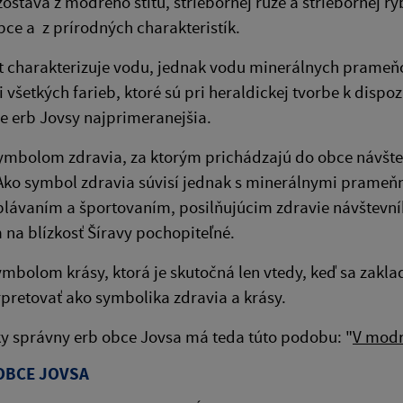
ostáva z modrého štítu, striebornej ruže a striebornej r
obce a z prírodných charakteristík.
t charakterizuje vodu, jednak vodu minerálnych prameňo
všetkých farieb, ktoré sú pri heraldickej tvorbe k dispozí
 erb Jovsy najprimeranejšia.
ymbolom zdravia, za ktorým prichádzajú do obce návštevníc
Ako symbol zdravia súvisí jednak s minerálnymi prameňm
plávaním a športovaním, posilňujúcim zdravie návštevníko
na blízkosť Šíravy pochopiteľné.
ymbolom krásy, ktorá je skutočná len vtedy, keď sa zakl
rpretovať ako symbolika zdravia a krásy.
y správny erb obce Jovsa má teda túto podobu: "
V modr
OBCE JOVSA