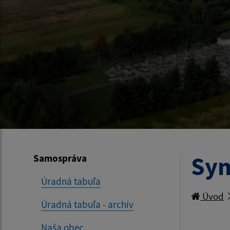
Sym
Samospráva
Úradná tabuľa
Úvod
Úradná tabuľa - archív
Naša obec