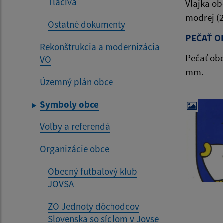
Tlačivá
Vlajka ob
modrej (2
Ostatné dokumenty
PEČAŤ O
Rekonštrukcia a modernizácia
Pečať ob
VO
mm.
Územný plán obce
Symboly obce
Voľby a referendá
Organizácie obce
Obecný futbalový klub
JOVSA
ZO Jednoty dôchodcov
Slovenska so sídlom v Jovse