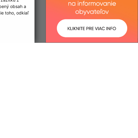
obený obsah a
e toho, odkiaľ