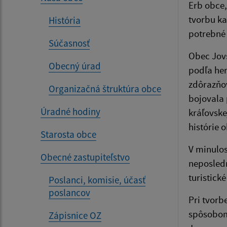
Erb obce,
tvorbu ka
História
potrebné
Súčasnosť
Obec Jovs
Obecný úrad
podľa her
zdôrazňov
Organizačná štruktúra obce
bojovala 
Úradné hodiny
kráľovske
histórie 
Starosta obce
V minulos
Obecné zastupiteľstvo
neposledn
turistické
Poslanci, komisie, účasť
poslancov
Pri tvorb
spôsobom 
Zápisnice OZ