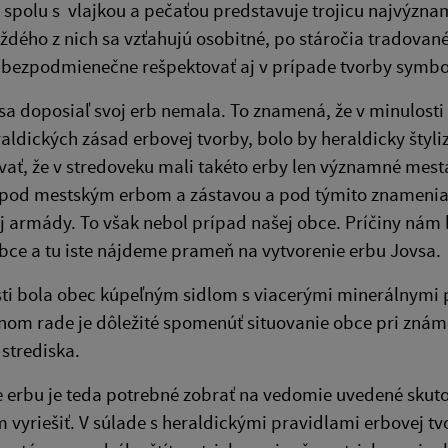
 spolu s vlajkou a pečaťou predstavuje trojicu najvýzn
ždého z nich sa vzťahujú osobitné, po stáročia tradované 
 bezpodmienečne rešpektovať aj v prípade tvorby symbo
a doposiaľ svoj erb nemala. To znamená, že v minulosti
aldických zásad erbovej tvorby, bolo by heraldicky štyl
ať, že v stredoveku mali takéto erby len významné mestá
pod mestským erbom a zástavou a pod týmito znameniami
j armády. To však nebol prípad našej obce. Príčiny nám b
obce a tu iste nájdeme prameň na vytvorenie erbu Jovsa.
ti bola obec kúpeľným sidlom s viacerými minerálnymi p
om rade je dôležité spomenúť situovanie obce pri znám
 strediska.
e erbu je teda potrebné zobrať na vedomie uvedené skuto
vyriešiť. V súlade s heraldickými pravidlami erbovej t