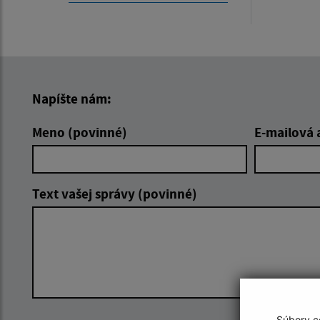
Napíšte nám:
Meno (povinné)
E-mailová 
Text vašej správy (povinné)
Súbory co