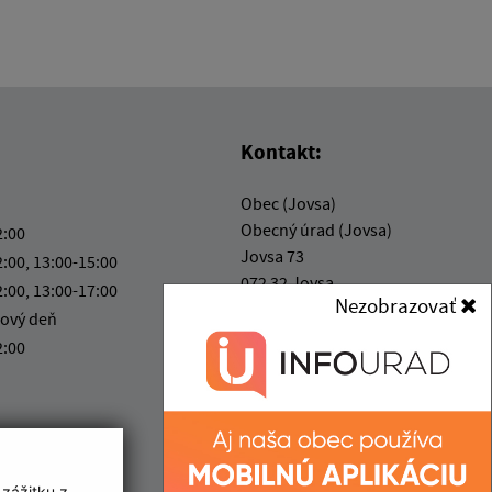
Kontakt:
Obec (Jovsa)
Obecný úrad (Jovsa)
2:00
Jovsa 73
2:00, 13:00-15:00
072 32 Jovsa
2:00, 13:00-17:00
Nezobrazovať
ový deň
jovsa@obecjovsa.sk
2:00
+421 56 698 33 80
IČO: 00325279
 zážitku z