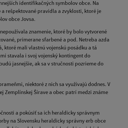
amnejších identifikačných symbolov obce. Na
a rešpektované pravidla a zvyklosti, ktoré je
lov obce Jovsa.
 nepoužívala znamenie, ktoré by bolo vytvorené
izované, primerane sfarbené a pod. Netreba azda
, ktoré mali vlastnú vojenskú posádku a tá
 stavala i svoj vojenský kontingent do
udú jasnejšie, ak sa v stručnosti pozrieme do
rameňmi, niektoré z nich sa využívajú dodnes. V
ej Zemplínskej Šírave a obec patrí medzi známe
čnosti a pokúsiť sa ich heraldicky správnym
vorby na Slovensku heraldicky správny erb obce