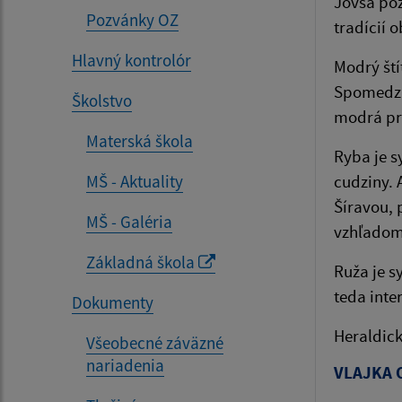
Jovsa poz
Pozvánky OZ
tradícií 
Hlavný kontrolór
Modrý ští
Spomedzi 
Školstvo
modrá pre
Materská škola
Ryba je s
MŠ - Aktuality
cudziny. 
Šíravou, 
MŠ - Galéria
vzhľadom 
Základná škola
Ruža je s
teda inte
Dokumenty
Heraldick
Všeobecné záväzné
nariadenia
VLAJKA 