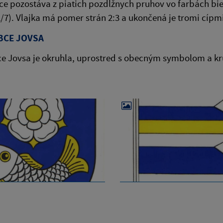
ce pozostáva z piatich pozdĺžnych pruhov vo farbách bielej 
/7). Vlajka má pomer strán 2:3 a ukončená je tromi cípmi
BCE JOVSA
ce Jovsa je okruhla, uprostred s obecným symbolom a k