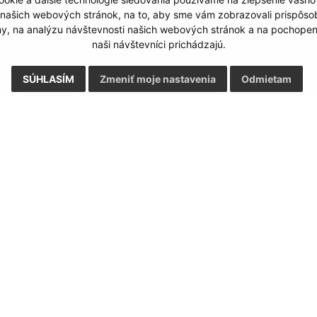
Google reCaptcha Response
Odoslať správu
 našich webových stránok, na to, aby sme vám zobrazovali prispôs
my, na analýzu návštevnosti našich webových stránok a na pochopeni
naši návštevníci prichádzajú.
SÚHLASÍM
Zmeniť moje nastavenia
Odmietam