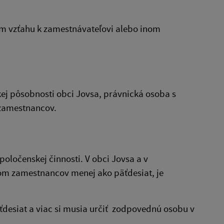
m vzťahu k zamestnávateľovi alebo inom
ej pôsobnosti obci Jovsa, právnická osoba s
 zamestnancov.
poločenskej činnosti. V obci Jovsa a v
om zamestnancov menej ako päťdesiat, je
desiat a viac si musia určiť zodpovednú osobu v