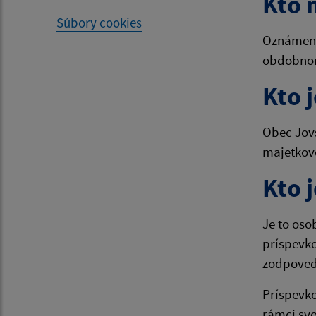
Kto 
Súbory cookies
Oznámeni
obdobnom
Kto 
Obec Jovs
majetkov
Kto 
Je to oso
príspevko
zodpoved
Príspevko
rámci svo