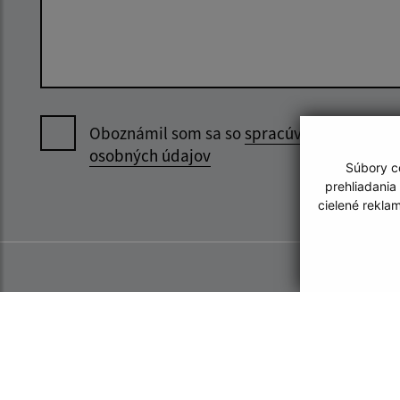
Oboznámil som sa so
spracúvaním
osobných údajov
Súbory co
prehliadania
cielené rekla