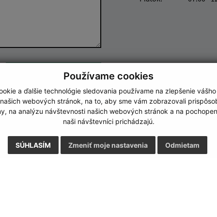
Google reCaptcha Response
Odoslať správu
Používame cookies
okie a ďalšie technológie sledovania používame na zlepšenie vášho
 našich webových stránok, na to, aby sme vám zobrazovali prispôs
my, na analýzu návštevnosti našich webových stránok a na pochopeni
naši návštevníci prichádzajú.
SÚHLASÍM
Zmeniť moje nastavenia
Odmietam