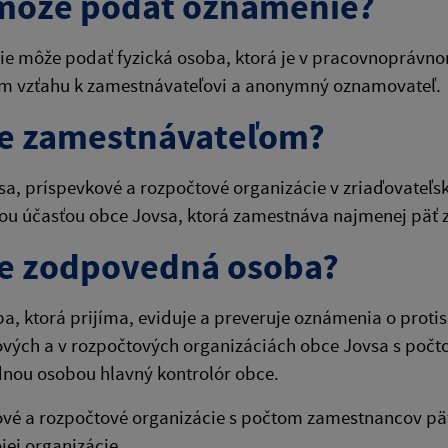
môže podať oznámenie?
e môže podať fyzická osoba, ktorá je v pracovnoprávno
 vzťahu k zamestnávateľovi a anonymný oznamovateľ.
je zamestnávateľom?
a, príspevkové a rozpočtové organizácie v zriaďovateľsk
ou účasťou obce Jovsa, ktorá zamestnáva najmenej päť
je zodpovedná osoba?
ba, ktorá prijíma, eviduje a preveruje oznámenia o protis
vých a v rozpočtových organizáciách obce Jovsa s počt
nou osobou hlavný kontrolór obce.
vé a rozpočtové organizácie s počtom zamestnancov päť
jej organizácie.