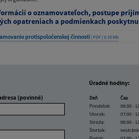
nformácií o oznamovateľoch, postupe prij
ých opatreniach a podmienkach poskytnut
amovanie protispoločenskej činnosti
| PDF | 0.19 Mb
Úradné hodiny:
adresa (povinné)
Deň
Čas
Pondelok:
08:00 - 1
Utorok:
07:00 - 1
Streda:
08:00 - 1
Štvrtok:
nestránk
Piatok:
07:00 - 1