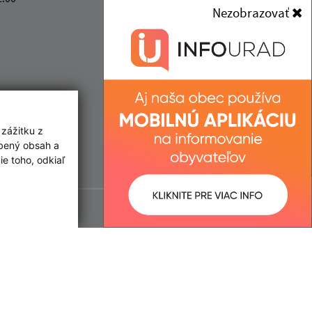
+421 56 698 33 80
Nezobrazovať
IČO: 00325279
 zážitku z
obený obsah a
e toho, odkiaľ