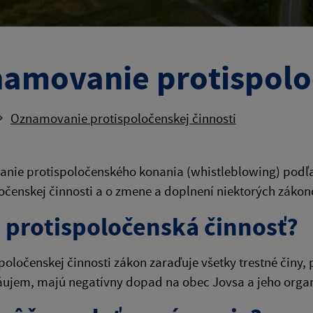
amovanie protispoloč
Oznamovanie protispoločenskej činnosti
ie protispoločenského konania (whistleblowing) podľa 
očenskej činnosti a o zmene a doplnení niektorých zákon
e protispoločenská činnosť?
poločenskej činnosti zákon zaraďuje všetky trestné činy, 
áujem, majú negatívny dopad na obec Jovsa a jeho organ