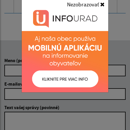
Nezobrazovať
Napíšte nám:
Meno (povinné)
E-mailová adresa (povinné)
Text vašej správy (povinné)