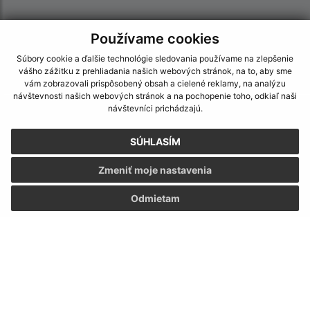
Používame cookies
Súbory cookie a ďalšie technológie sledovania používame na zlepšenie
vášho zážitku z prehliadania našich webových stránok, na to, aby sme
vám zobrazovali prispôsobený obsah a cielené reklamy, na analýzu
návštevnosti našich webových stránok a na pochopenie toho, odkiaľ naši
návštevníci prichádzajú.
Informácie o stránke:
Vyhlásenie o prístupnosti
SÚHLASÍM
Autorské práva
Zmeniť moje nastavenia
Ochrana osobných údajov
Navigácia:
Odmietam
Vytlačiť aktuálnu stránku
Mapa stránok
Cookies
Rýchle odkazy:
Aktuality