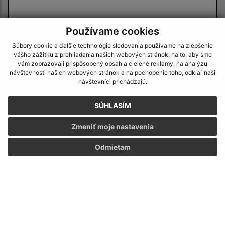
Používame cookies
Súbory cookie a ďalšie technológie sledovania používame na zlepšenie
vášho zážitku z prehliadania našich webových stránok, na to, aby sme
vám zobrazovali prispôsobený obsah a cielené reklamy, na analýzu
Oboznámil som sa so
spracúvaním osobných
návštevnosti našich webových stránok a na pochopenie toho, odkiaľ naši
údajov
návštevníci prichádzajú.
Google reCaptcha Response
SÚHLASÍM
Odoslať správu
Zmeniť moje nastavenia
Odmietam
Úradné hodiny:
Deň
Čas
Pondelok:
08:00 - 12:00
Utorok:
07:00 - 12:00, 13:00-15:00
Streda:
08:00 - 12:00, 13:00-17:00