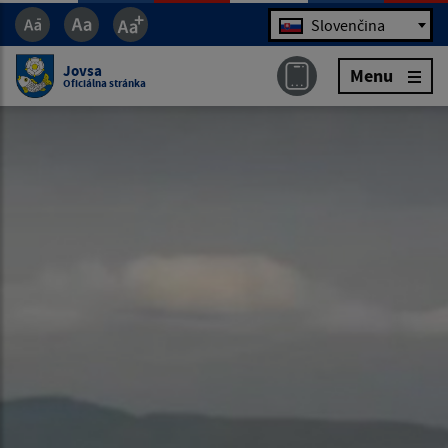
Jazyk
Slovenčina
Jovsa
Menu
Oficiálna stránka