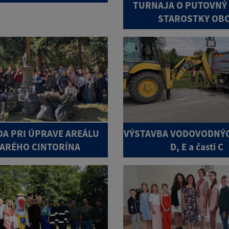
TURNAJA O PUTOVNÝ
STAROSTKY OB
DA PRI ÚPRAVE AREÁLU
VÝSTAVBA VODOVODNÝC
ARÉHO CINTORÍNA
D, E a časti C