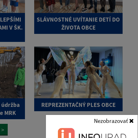
JLEPŠÍMI
SLÁVNOSTNÉ UVÍTANIE DETÍ DO
MI V ŠK.
ŽIVOTA OBCE
a údržba
REPREZENTAČNÝ PLES OBCE
tke MRK
Nezobrazovať
>