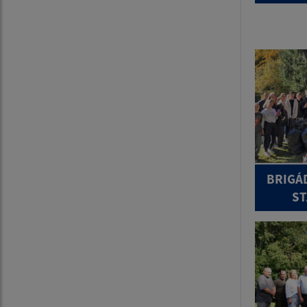
BRIGÁ
ST