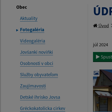
ÚD
Obec
Aktuality
Úvod
Fotogaléria
Videogaléria
júl 2024
Jovśanki noviňki
Spust
Osobnosti v obci
Služby obyvateľom
Zaujímavosti
Detské ihrisko Jovsa
Gréckokatolícka cirkev