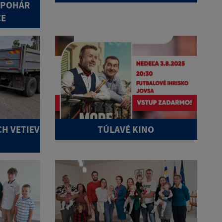
 POHÁR
CE
H VETIEV
TÚLAVÉ KINO