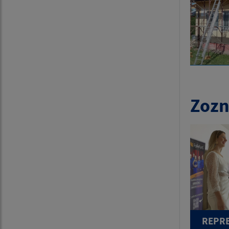
Zozn
REPRE