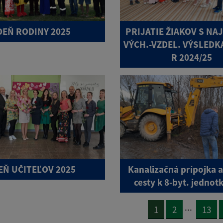
DEŇ RODINY 2025
PRIJATIE ŽIAKOV S NA
VÝCH.-VZDEL. VÝSLEDKA
R 2024/25
EŇ UČITEĽOV 2025
Kanalizačná prípojka 
cesty k 8-byt. jedno
...
1
2
13