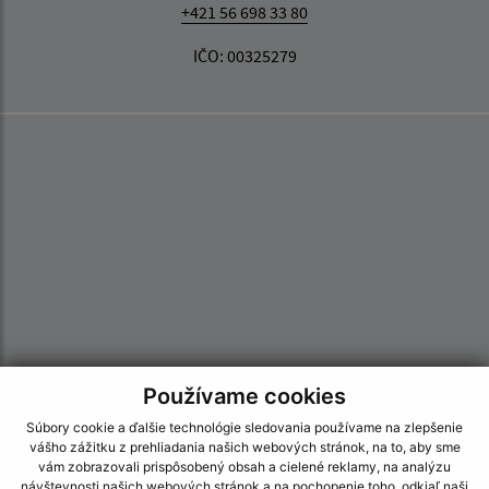
+421 56 698 33 80
IČO: 00325279
Používame cookies
Súbory cookie a ďalšie technológie sledovania používame na zlepšenie
vášho zážitku z prehliadania našich webových stránok, na to, aby sme
Informácie o stránke:
vám zobrazovali prispôsobený obsah a cielené reklamy, na analýzu
návštevnosti našich webových stránok a na pochopenie toho, odkiaľ naši