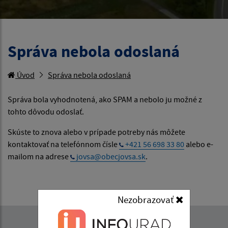
Správa nebola odoslaná
Úvod
Správa nebola odoslaná
Správa bola vyhodnotená, ako SPAM a nebolo ju možné z
tohto dôvodu odoslať.
Skúste to znova alebo v prípade potreby nás môžete
kontaktovať na telefónnom čísle
+421 56 698 33 80
alebo e-
mailom na adrese
jovsa@obecjovsa.sk
.
Nezobrazovať
Napíšte nám: