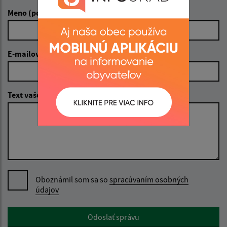
Meno (povinné)
E-mailová adresa (povinné)
Text vašej správy (povinné)
Oboznámil som sa so
spracúvaním osobných
údajov
Google reCaptcha Response
Odoslať správu