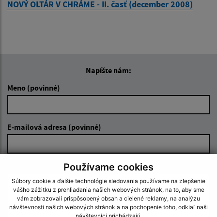
NOVÝ OLTÁR V CHRÁME - II. časť (december 2008)
Napíšte nám:
Meno (povinné)
E-mailová adresa (povinné)
Používame cookies
Text vašej správy (povinné)
Súbory cookie a ďalšie technológie sledovania používame na zlepšenie
vášho zážitku z prehliadania našich webových stránok, na to, aby sme
vám zobrazovali prispôsobený obsah a cielené reklamy, na analýzu
návštevnosti našich webových stránok a na pochopenie toho, odkiaľ naši
návštevníci prichádzajú.