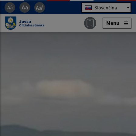
Jazyk
Slovenčina
Jovsa
Menu
Oficiálna stránka