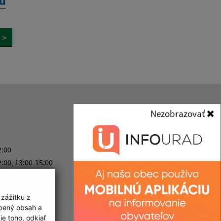
du
>
Kontakt:
Nezobrazovať
Obec (Jovsa)
Obecný úrad (Jovsa)
2:00
Jovsa 73
2:00, 13:00-15:00
072 32 Jovsa
2:00, 13:00-17:00
ový deň
jovsa@obecjovsa.sk
 zážitku z
2:00
+421 56 698 33 80
obený obsah a
e toho, odkiaľ