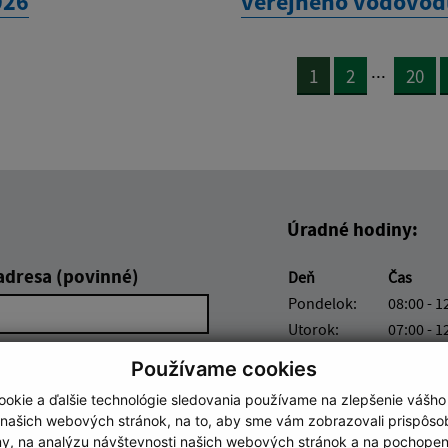
026
verejného vodovo
...
1
2
20
Úradné hodiny:
adresa (povinné)
Deň
Čas
Pondelok:
08:00 - 1
Utorok:
07:00 - 1
Streda:
08:00 - 1
Používame cookies
Štvrtok:
nestránk
okie a ďalšie technológie sledovania používame na zlepšenie vášho
Piatok:
07:00 - 1
 našich webových stránok, na to, aby sme vám zobrazovali prispôs
my, na analýzu návštevnosti našich webových stránok a na pochopeni