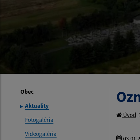
Oz
Obec
Aktuality
Úvod
Fotogaléria
Videogaléria
03.01.