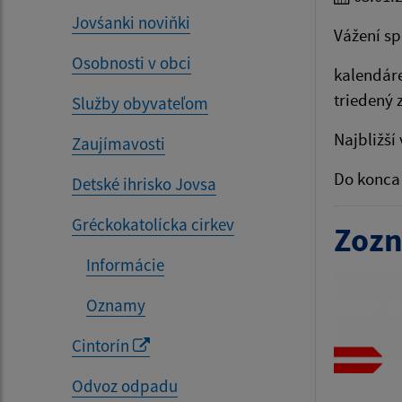
Jovśanki noviňki
Vážení s
Osobnosti v obci
kalendár
triedený 
Služby obyvateľom
Najbližší
Zaujímavosti
Do konca 
Detské ihrisko Jovsa
Gréckokatolícka cirkev
Zozn
Informácie
Oznamy
Cintorín
Odvoz odpadu