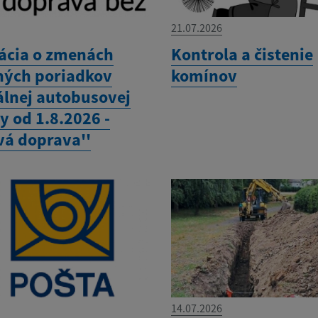
21.07.2026
ácia o zmenách
Kontrola a čistenie
ných poriadkov
komínov
álnej autobusovej
y od 1.8.2026 -
vá doprava''
14.07.2026