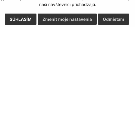
naši návštevníci prichádzajú.
SÚHLASÍM
Zmeniť moje nastavenia
Odmietam
Google reCaptcha Response
Odoslať správu