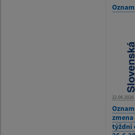
Oznam 
22.06.2026
Oznam 
zmena 
týždni 