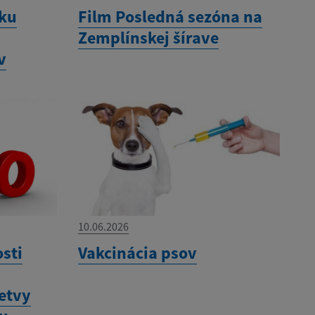
tku
Film Posledná sezóna na
Zemplínskej šírave
v
10.06.2026
sti
Vakcinácia psov
etvy