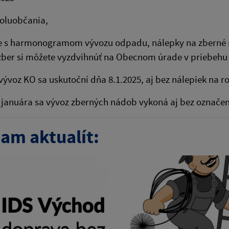
poluobčania,
e s harmonogramom vývozu odpadu, nálepky na zberné 
zber si môžete vyzdvihnúť na Obecnom úrade v priebehu 
 vývoz KO sa uskutoční dňa 8.1.2025, aj bez nálepiek na r
januára sa vývoz zberných nádob vykoná aj bez označen
am aktualít: