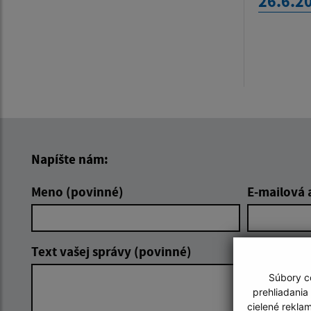
26.6.2
Napíšte nám:
Meno (povinné)
E-mailová 
Text vašej správy (povinné)
Súbory co
prehliadania
cielené rekla