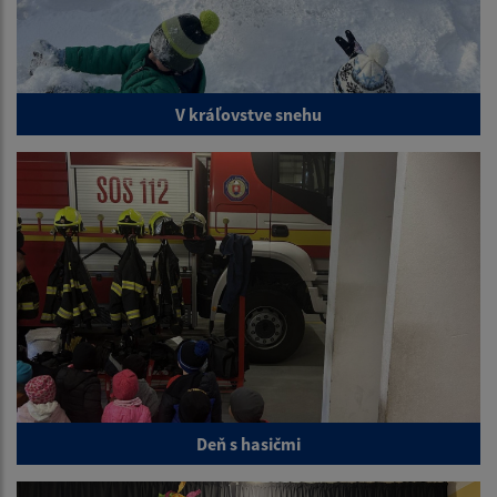
V kráľovstve snehu
Deň s hasičmi