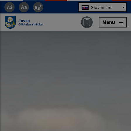
Jazyk
Slovenčina
Jovsa
Menu
Oficiálna stránka