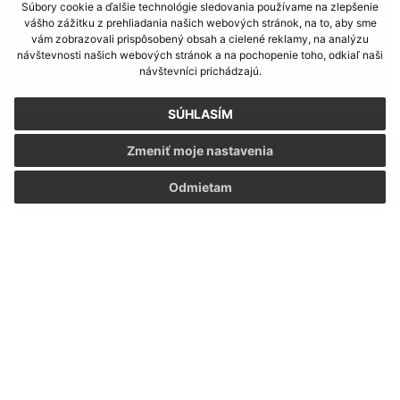
Súbory cookie a ďalšie technológie sledovania používame na zlepšenie
vášho zážitku z prehliadania našich webových stránok, na to, aby sme
vám zobrazovali prispôsobený obsah a cielené reklamy, na analýzu
návštevnosti našich webových stránok a na pochopenie toho, odkiaľ naši
návštevníci prichádzajú.
Deň jablka
SÚHLASÍM
Zmeniť moje nastavenia
Odmietam
Školský rok 2025/2026
1