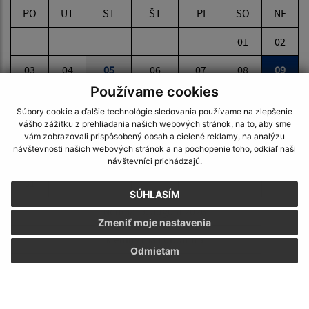
PO
UT
ST
ŠT
PI
SO
NE
01
02
03
04
05
06
07
08
09
Používame cookies
10
11
12
13
14
15
16
Súbory cookie a ďalšie technológie sledovania používame na zlepšenie
vášho zážitku z prehliadania našich webových stránok, na to, aby sme
17
18
19
20
21
22
23
vám zobrazovali prispôsobený obsah a cielené reklamy, na analýzu
návštevnosti našich webových stránok a na pochopenie toho, odkiaľ naši
24
25
26
27
28
29
30
návštevníci prichádzajú.
31
SÚHLASÍM
Nedeľa, 9. august 2026
Zmeniť moje nastavenia
Meniny má Ľubomíra
Odmietam
ODKAZY