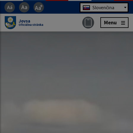
Jazyk
Slovenčina
Jovsa
Menu
Oficiálna stránka